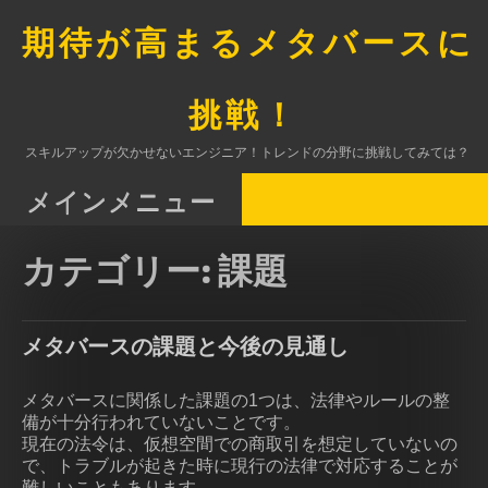
コ
ン
期待が高まるメタバースに
テ
ン
ツ
挑戦！
へ
ス
スキルアップが欠かせないエンジニア！トレンドの分野に挑戦してみては？
キ
ッ
メインメニュー
プ
カテゴリー:
課題
メタバースの課題と今後の見通し
メタバースに関係した課題の1つは、法律やルールの整
備が十分行われていないことです。
現在の法令は、仮想空間での商取引を想定していないの
で、トラブルが起きた時に現行の法律で対応することが
難しいこともあります。