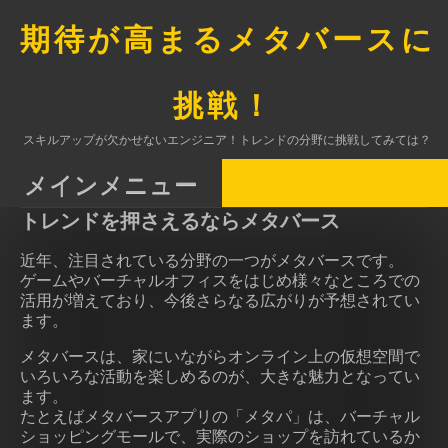
コ
ン
期待が高まるメタバースに
テ
ン
ツ
挑戦！
へ
ス
スキルアップが欠かせないエンジニア！トレンドの分野に挑戦してみては？
キ
ッ
メインメニュー
プ
トレンドを押さえるならメタバース
近年、注目されている分野の一つがメタバースです。
ゲームやバーチャルオフィスをはじめ様々なところでの
活用が増えており、今後さらなる広がりが予想されてい
ます。
メタバースは、家にいながらオンライン上の仮想空間で
いろいろな活動を楽しめるのが、大きな魅力となってい
ます。
たとえばメタバースアプリの「メタパ」は、バーチャル
ショッピングモールで、実際のショップを訪れているか