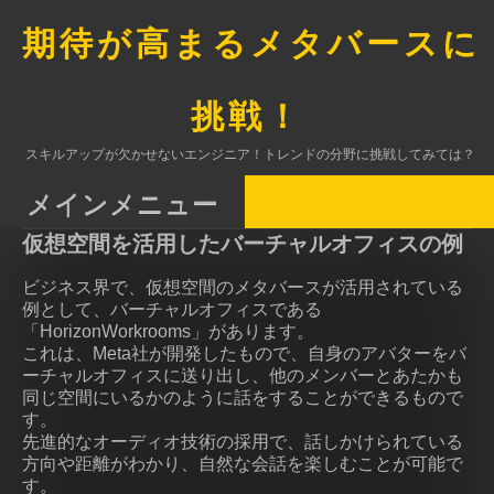
コ
ン
期待が高まるメタバースに
テ
ン
ツ
挑戦！
へ
ス
スキルアップが欠かせないエンジニア！トレンドの分野に挑戦してみては？
キ
ッ
メインメニュー
プ
仮想空間を活用したバーチャルオフィスの例
ビジネス界で、仮想空間のメタバースが活用されている
例として、バーチャルオフィスである
「HorizonWorkrooms」があります。
これは、Meta社が開発したもので、自身のアバターをバ
ーチャルオフィスに送り出し、他のメンバーとあたかも
同じ空間にいるかのように話をすることができるもので
す。
先進的なオーディオ技術の採用で、話しかけられている
方向や距離がわかり、自然な会話を楽しむことが可能で
す。