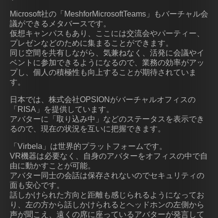
Microsoft社の「MeshforMicrosoftTeams」もバーチャル会
議ができるメタバースです。
仮想キャンパスもあり、ここには交流会やパーティー、
プレゼンなどのために集まることができます。
同じ空間を共有しながら、気兼ねなく、活発に会議やイ
ベントに参加できるようになるので、業務の効率がアッ
プし、個人の積極性も向上することが期待されていま
す。
日本では、株式会社OPSIONがバーチャルオフィスの
「RISA」を提供しています。
アバターに「取り込み中」などのステータスを表示でき
るので、現在の状況を互いに把握できます。
「Virbela」は世界的プラットフォームです。
VR機器は必要なく、自身のアバターをオフィスの中で自
由に動かすことが可能。
アバター同士の会話は保存されないのでセキュリティの
面も安心です。
話しかけられた方向と距離も感じられるようになってお
り、左の方から話しかけられるとヘッドホンの左側から
声が聞こえ、遠くの席に座っているアバターが発言して